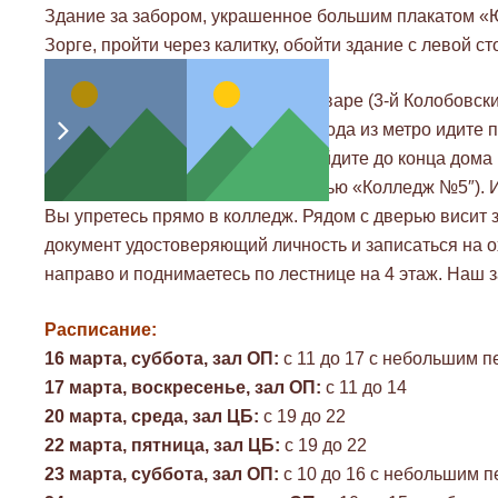
Здание за забором, украшенное большим плакатом «Ю
Зорге, пройти через калитку, обойти здание с левой с
По будням:
зал на Цветном Бульваре (3-й Колобовский
м. «Цветной бульвар». После выхода из метро идите
бульвару. Пройдя мимо цирка, дойдите до конца дома
должен стоять указатель с надписью «Колледж №5″). И
Вы упретесь прямо в колледж. Рядом с дверью висит 
документ удостоверяющий личность и записаться на о
направо и поднимаетесь по лестнице на 4 этаж. Наш з
Расписание:
16 марта, суббота, зал ОП:
с 11 до 17 с небольшим 
17 марта, воскресенье, зал ОП:
с 11 до 14
20 марта, среда, зал ЦБ:
с 19 до 22
22 марта, пятница, зал ЦБ:
с 19 до 22
23 марта, суббота, зал ОП:
с 10 до 16 с небольшим 