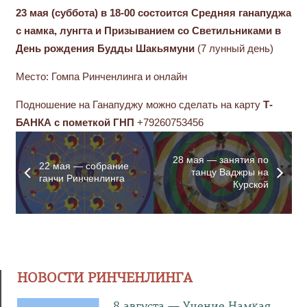
23 мая (суббота) в 18-00 состоится Средняя ганапуджа
с намка, лунгта и Призыванием со Светильниками в
День рождения Будды Шакьямуни
(7 лунный день)
Место: Гомпа Ринченлинга и онлайн
Подношение на Ганапуджу можно сделать на карту
Т-
БАНКА с пометкой ГНП
+79260753456
28 мая — занятия по
22 мая — собрание
танцу Ваджры на
ганчи Ринченлинга
Курской
НОВОСТИ РИНЧЕНЛИНГА