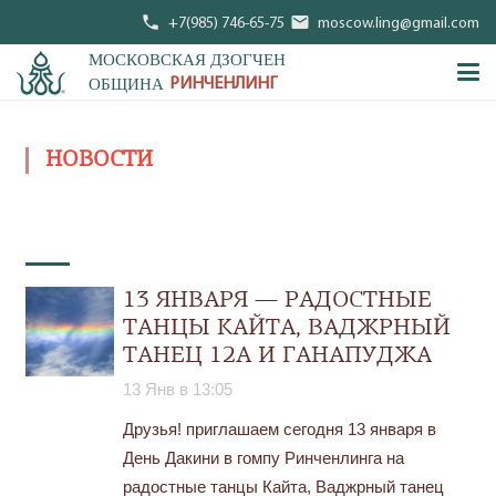
phone
mail
+7(985) 746-65-75
moscow.ling@gmail.com
МОСКОВСКАЯ ДЗОГЧЕН
ОБЩИНА
РИНЧЕНЛИНГ
НОВОСТИ
13 ЯНВАРЯ — РАДОСТНЫЕ
ТАНЦЫ КАЙТА, ВАДЖРНЫЙ
ТАНЕЦ 12А И ГАНАПУДЖА
13 Янв в 13:05
Друзья! приглашаем сегодня 13 января в
День Дакини в гомпу Ринченлинга на
радостные танцы Кайта, Ваджрный танец