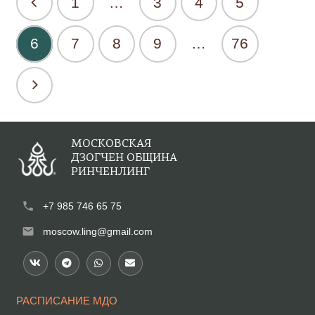
1
…
3
4
5
6
7
8
9
…
76
МОСКОВСКАЯ
ДЗОГЧЕН ОБЩИНА
РИНЧЕНЛИНГ
phone
+7 985 746 65 75
mail
moscow.ling@gmail.com
РАСПИСАНИЕ МДО