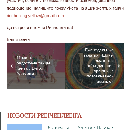
участия, если Вы не можете внести рекомендованное
подношение, напишите пожалуйста на ящик жёлтых ганчи
rinchenling.yellow@gmail.com
До встречи в гомпе Ринченлинга!
Ваши ганчи
Еженедельные
занятия «Шинэ,
11 марта —
лхатонг и
радостные танцы
объединение
Кайта с Витой
практики с
Адаменко
повседневной
жизнью»
НОВОСТИ РИНЧЕНЛИНГА
8 августа — Учение Намкая