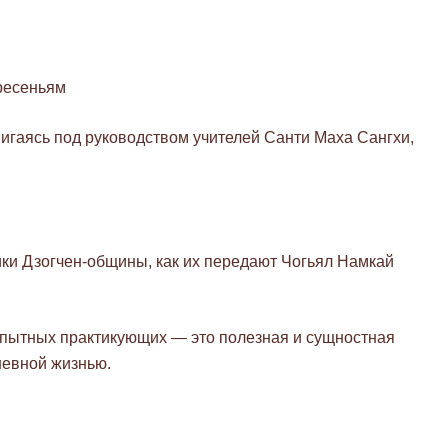
ресеньям
игаясь под руководством учителей Санти Маха Сангхи,
ики Дзогчен-общины, как их передают Чогьял Намкай
опытных практикующих — это полезная и сущностная
невной жизнью.