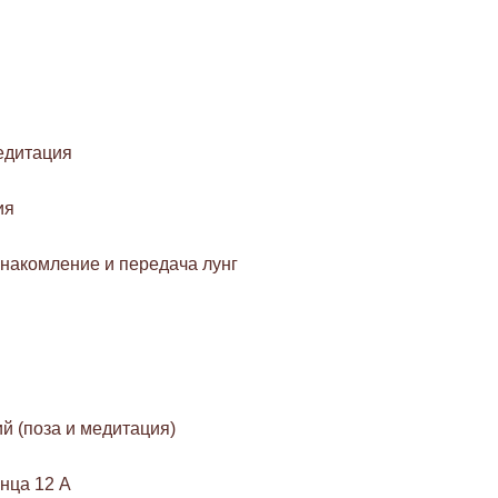
медитация
ия
накомление и передача лунг
й (поза и медитация)
нца 12 А