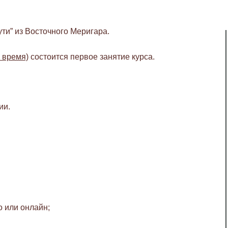
ти” из Восточного Меригара.
е время)
состоится первое занятие курса.
ии.
о или онлайн;