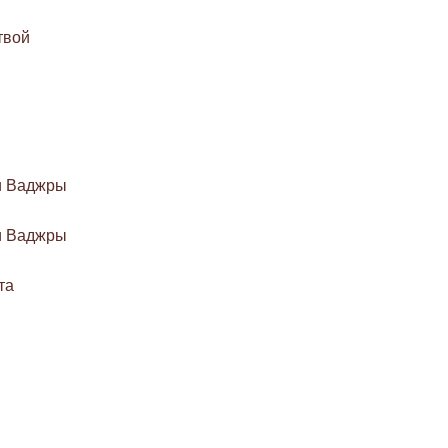
твой
ни Ваджры
ни Ваджры
та