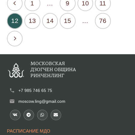
1
…
9
10
11
12
13
14
15
…
76
МОСКОВСКАЯ
ДЗОГЧЕН ОБЩИНА
РИНЧЕНЛИНГ
phone
+7 985 746 65 75
mail
moscow.ling@gmail.com
РАСПИСАНИЕ МДО