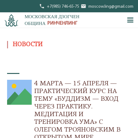
phone
mail
+7(985) 746-65-75
moscow.ling@gmail.com
МОСКОВСКАЯ ДЗОГЧЕН
ОБЩИНА
РИНЧЕНЛИНГ
НОВОСТИ
4 МАРТА — 15 АПРЕЛЯ —
ПРАКТИЧЕСКИЙ КУРС НА
ТЕМУ «БУДДИЗМ — ВХОД
ЧЕРЕЗ ПРАКТИКУ.
МЕДИТАЦИЯ И
ТРЕНИРОВКА УМА» С
ОЛЕГОМ ТРОЯНОВСКИМ В
ОТКРЫТОМ МИРЕ