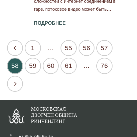
сложностей с интернет соединением в
гаре, потоковое видео может быть…
ПОДРОБНЕЕ
1
…
55
56
57
58
59
60
61
…
76
МОСКОВСКАЯ
ДЗОГЧЕН ОБЩИНА
РИНЧЕНЛИНГ
phone
+7 985 746 65 75