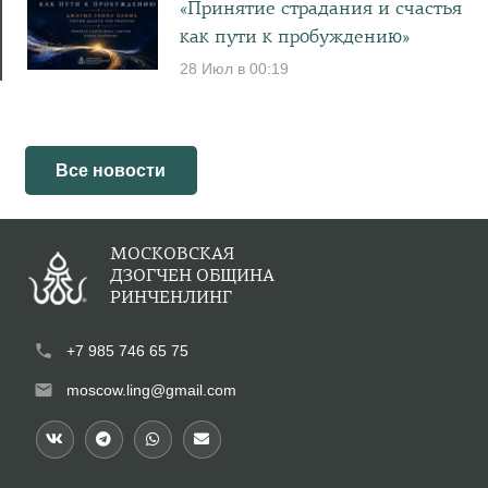
«Принятие страдания и счастья
как пути к пробуждению»
28 Июл в 00:19
Все новости
МОСКОВСКАЯ
ДЗОГЧЕН ОБЩИНА
РИНЧЕНЛИНГ
phone
+7 985 746 65 75
mail
moscow.ling@gmail.com