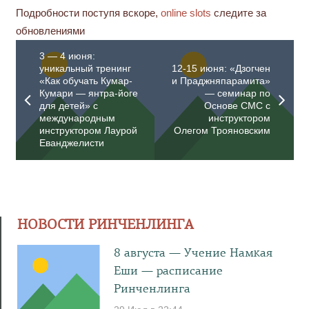
Подробности поступя вскоре,
online slots
следите за
обновлениями
3 — 4 июня:
уникальный тренинг
12-15 июня: «Дзогчен
«Как обучать Кумар-
и Праджняпарамита»
Кумари — янтра-йоге
— семинар по
для детей» с
Основе СМС с
международным
инструктором
инструктором Лаурой
Олегом Трояновским
Еванджелисти
НОВОСТИ РИНЧЕНЛИНГА
8 августа — Учение Намкая
Еши — расписание
Ринченлинга