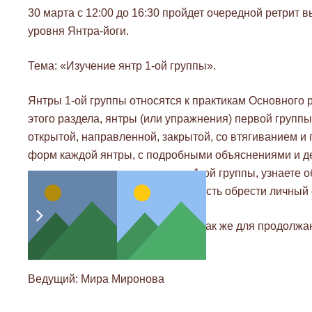
30 марта с 12:00 до 16:30 пройдет очередной ретрит 
уровня Янтра-йоги.
Тема: «Изучение янтр 1-ой группы».
Янтры 1-ой группы относятся к практикам Основного р
этого раздела, янтры (или упражнения) первой групп
открытой, направленной, закрытой, со втягиванием и 
форм каждой янтры, с подробными объяснениями и де
научитесь делать все пять янтр 1-ой группы, узнаете 
выполнении и получите возможность обрести личный 
Ретрит подходит для новичков, а так же для продолж
практику.
Ведущий: Мира Миронова